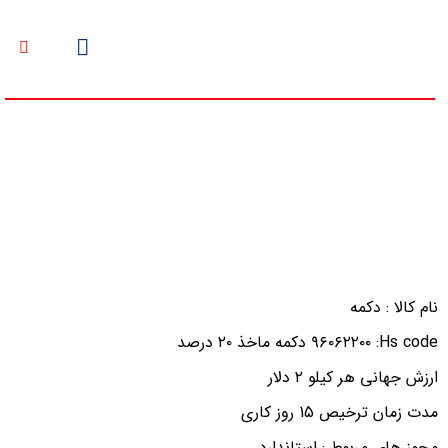
پروژه ترخیص دکمه
نام کالا : دكمه
Hs code: ٩٦٠٦٢٢٠٠ دكمه ماخذ ٢٠ درصد
ارزش جهانی هر كيلو ٢ دلار
مدت زمان ترخیص 15 روز کاری
مجوز های مربوط : استاندارد