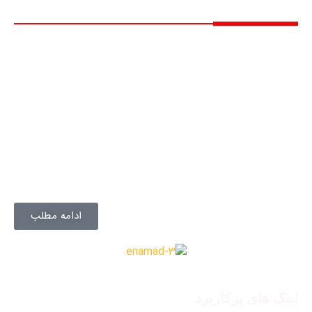
درباره ما
در اواخر دهه ۲۰، تاجر به نام بوشهر حاج حسین مشفقیان و
برادر ایشان ایده اولیه راه اندازی یک شرکت خدمات بازرگانی که
کلیه خدمات تجاری و امور مربوط به گمرک را به مشتریان ارائه
دهد در ذهن داشتند. در این راستا تاجر جوان به کمک برادر
خود با تاسیس دفتر بازرگانی به انجام خدمات تجاری چون
صادرات میوه به کویت و امارات و واردات دیگر اقلام به وسیله ی
کشتی های خود مشغول بودند.
در ادامه سالهای زندگی خود با پشتوانه تلاش خالصانه، وی با
انجام خدمات دیگر گمرکی
ادامه مطلب
لینک های پرکاربرد